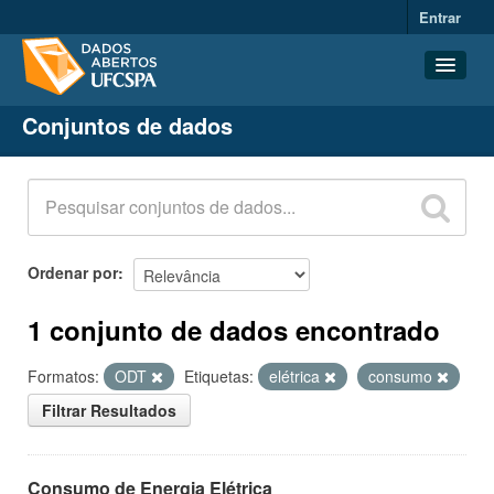
Entrar
Conjuntos de dados
Conjuntos de dados
Organizações
Grupos
Sobre
Ordenar por
1 conjunto de dados encontrado
Formatos:
ODT
Etiquetas:
elétrica
consumo
Filtrar Resultados
Consumo de Energia Elétrica