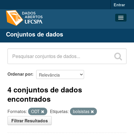
Entrar
Conjuntos de dados
Conjuntos de dados
Organizações
Grupos
Sobre
Ordenar por
4 conjuntos de dados
encontrados
Formatos:
ODT
Etiquetas:
bolsistas
Filtrar Resultados