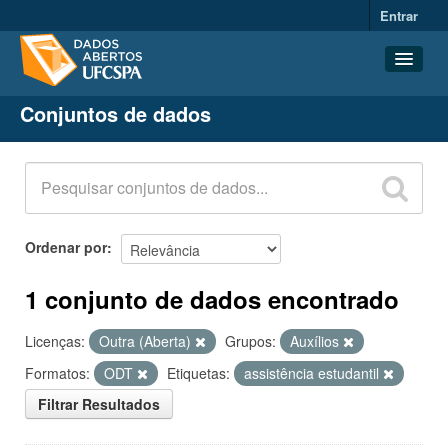
Entrar
Conjuntos de dados
Conjuntos de dados
Organizações
Grupos
Sobre
Ordenar por
1 conjunto de dados encontrado
Licenças:
Outra (Aberta)
Grupos:
Auxílios
Formatos:
ODT
Etiquetas:
assistência estudantil
Filtrar Resultados