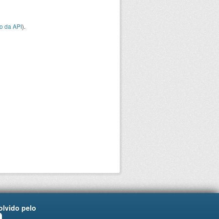
o da API
).
lvido pelo