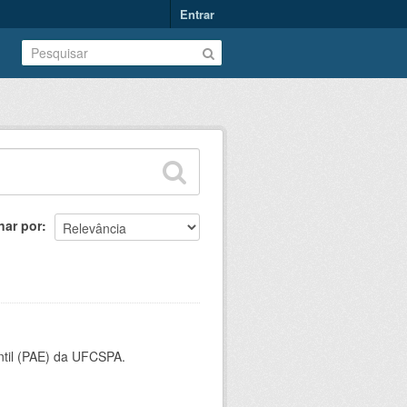
Entrar
nar por
ntil (PAE) da UFCSPA.