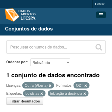
Entrar
Conjuntos de dados
Conjuntos de dados
Organizações
Grupos
Sobre
Ordenar por
1 conjunto de dados encontrado
Licenças:
Outra (Aberta)
Formatos:
ODT
Etiquetas:
bolsistas
iniciação à docência
Filtrar Resultados