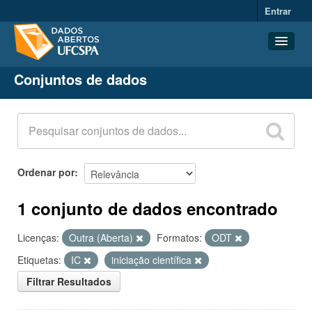
Entrar
Conjuntos de dados
Conjuntos de dados
Organizações
Grupos
Sobre
Ordenar por
1 conjunto de dados encontrado
Licenças:
Outra (Aberta)
Formatos:
ODT
Etiquetas:
IC
iniciação científica
Filtrar Resultados