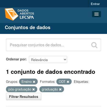
Entrar
Conjuntos de dados
Conjuntos de dados
Organizações
Grupos
Sobre
Ordenar por
1 conjunto de dados encontrado
Grupos:
Ensino
Formatos:
ODT
Etiquetas:
pós-graduação
graduação
Filtrar Resultados