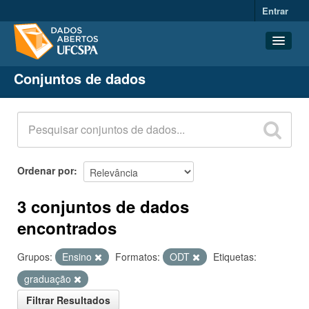
Entrar
Conjuntos de dados
Conjuntos de dados
Organizações
Grupos
Sobre
Ordenar por
3 conjuntos de dados
encontrados
Grupos:
Ensino
Formatos:
ODT
Etiquetas:
graduação
Filtrar Resultados