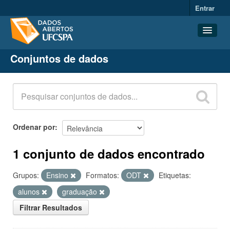
Entrar
Conjuntos de dados
Conjuntos de dados
Organizações
Grupos
Sobre
Ordenar por
1 conjunto de dados encontrado
Grupos:
Ensino
Formatos:
ODT
Etiquetas:
alunos
graduação
Filtrar Resultados