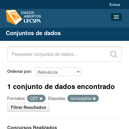
Entrar
Conjuntos de dados
Conjuntos de dados
Organizações
Grupos
Sobre
Ordenar por
1 conjunto de dados encontrado
Formatos:
ODT
Etiquetas:
nomeações
Filtrar Resultados
Concursos Realizados