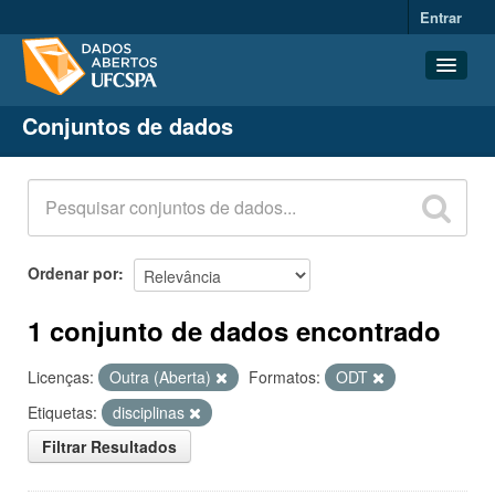
Entrar
Conjuntos de dados
Conjuntos de dados
Organizações
Grupos
Sobre
Ordenar por
1 conjunto de dados encontrado
Licenças:
Outra (Aberta)
Formatos:
ODT
Etiquetas:
disciplinas
Filtrar Resultados