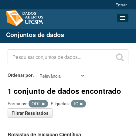
Entrar
Conjuntos de dados
Conjuntos de dados
Organizações
Grupos
Sobre
Ordenar por
1 conjunto de dados encontrado
Formatos:
ODT
Etiquetas:
IC
Filtrar Resultados
Bolsistas de Iniciação Científica