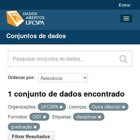
Entrar
Conjuntos de dados
Conjuntos de dados
Organizações
Grupos
Sobre
Ordenar por
1 conjunto de dados encontrado
Organizações:
UFCSPA
Licenças:
Outra (Aberta)
Formatos:
ODT
Etiquetas:
disciplinas
graduação
Filtrar Resultados