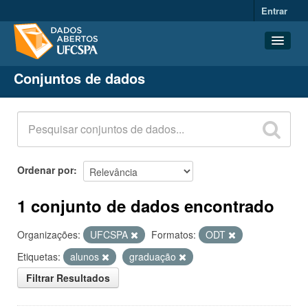
Entrar
Conjuntos de dados
Conjuntos de dados
Organizações
Grupos
Sobre
Ordenar por
1 conjunto de dados encontrado
Organizações:
UFCSPA
Formatos:
ODT
Etiquetas:
alunos
graduação
Filtrar Resultados