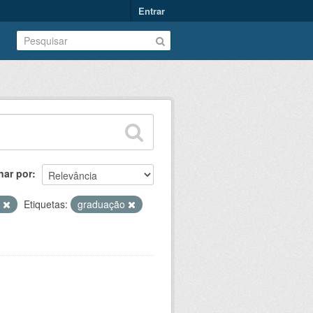
Entrar
nar por
T
Etiquetas:
graduação