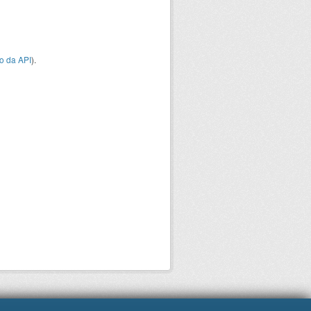
o da API
).