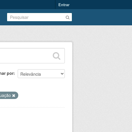
Entrar
nar por
duação