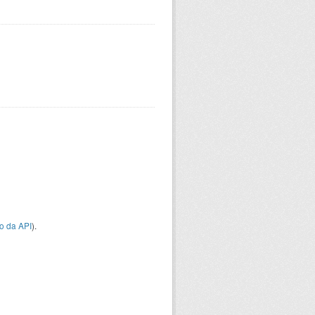
o da API
).