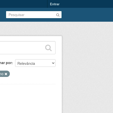
Entrar
nar por
umo