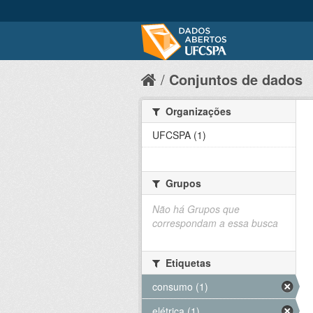
Conjuntos de dados
Organizações
UFCSPA (1)
Grupos
Não há Grupos que
correspondam a essa busca
Etiquetas
consumo (1)
elétrica (1)