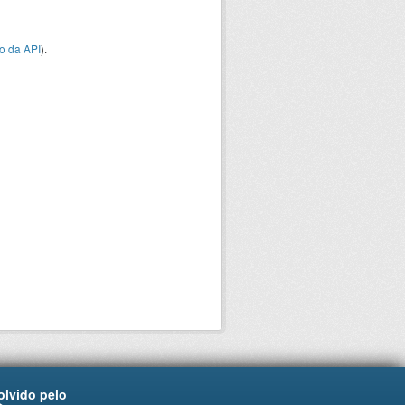
o da API
).
lvido pelo