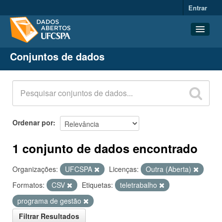
Entrar
Conjuntos de dados
Conjuntos de dados
Organizações
Grupos
Sobre
Ordenar por
1 conjunto de dados encontrado
Organizações:
UFCSPA
Licenças:
Outra (Aberta)
Formatos:
CSV
Etiquetas:
teletrabalho
programa de gestão
Filtrar Resultados