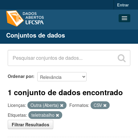
Entrar
Conjuntos de dados
Conjuntos de dados
Organizações
Grupos
Sobre
Ordenar por
1 conjunto de dados encontrado
Licenças:
Outra (Aberta)
Formatos:
CSV
Etiquetas:
teletrabalho
Filtrar Resultados