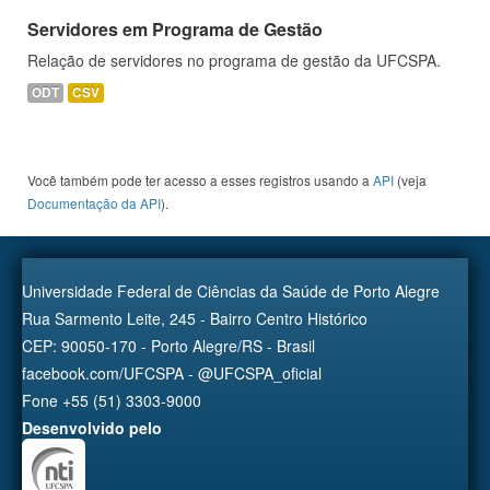
Servidores em Programa de Gestão
Relação de servidores no programa de gestão da UFCSPA.
ODT
CSV
Você também pode ter acesso a esses registros usando a
API
(veja
Documentação da API
).
Universidade Federal de Ciências da Saúde de Porto Alegre
Rua Sarmento Leite, 245 - Bairro Centro Histórico
CEP: 90050-170 - Porto Alegre/RS - Brasil
facebook.com/UFCSPA - @UFCSPA_oficial
Fone +55 (51) 3303-9000
Desenvolvido pelo