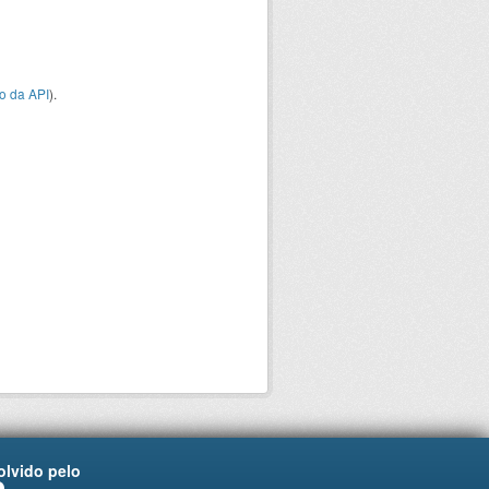
o da API
).
lvido pelo