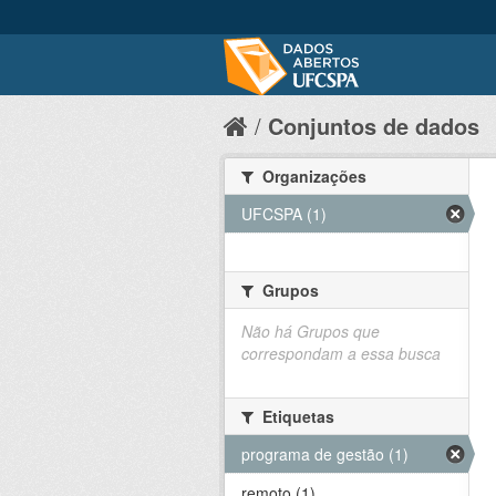
Conjuntos de dados
Organizações
UFCSPA (1)
Grupos
Não há Grupos que
correspondam a essa busca
Etiquetas
programa de gestão (1)
remoto (1)