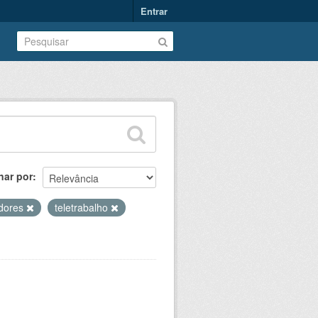
Entrar
nar por
idores
teletrabalho