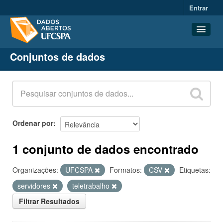
Entrar
Conjuntos de dados
Conjuntos de dados
Organizações
Grupos
Sobre
Ordenar por
1 conjunto de dados encontrado
Organizações:
UFCSPA
Formatos:
CSV
Etiquetas:
servidores
teletrabalho
Filtrar Resultados