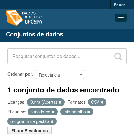
Entrar
Conjuntos de dados
Conjuntos de dados
Organizações
Grupos
Sobre
Ordenar por
1 conjunto de dados encontrado
Licenças:
Outra (Aberta)
Formatos:
CSV
Etiquetas:
servidores
teletrabalho
programa de gestão
Filtrar Resultados