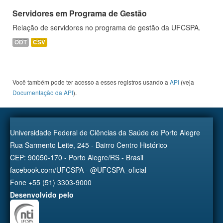
Servidores em Programa de Gestão
Relação de servidores no programa de gestão da UFCSPA.
ODT
CSV
Você também pode ter acesso a esses registros usando a
API
(veja
Documentação da API
).
Universidade Federal de Ciências da Saúde de Porto Alegre
Rua Sarmento Leite, 245 - Bairro Centro Histórico
CEP: 90050-170 - Porto Alegre/RS - Brasil
facebook.com/UFCSPA - @UFCSPA_oficial
Fone +55 (51) 3303-9000
Desenvolvido pelo