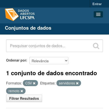
Entrar
Conjuntos de dados
Conjuntos de dados
Organizações
Grupos
Sobre
Ordenar por
1 conjunto de dados encontrado
Formatos:
CSV
Etiquetas:
servidores
remoto
Filtrar Resultados