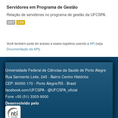
Servidores em Programa de Gestão
Relação de servidores no programa de gestão da UFCSPA.
ODT
CSV
Você também pode ter acesso a esses registros usando a
API
(veja
Documentação da API
).
Universidade Federal de Ciências da Saúde de Porto Alegre
Rua Sarmento Leite, 245 - Bairro Centro Histórico
CEP: 90050-170 - Porto Alegre/RS - Brasil
facebook.com/UFCSPA - @UFCSPA_oficial
Fone +55 (51) 3303-9000
Desenvolvido pelo