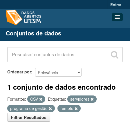
Entrar
Conjuntos de dados
Conjuntos de dados
Organizações
Grupos
Sobre
Ordenar por
1 conjunto de dados encontrado
Formatos:
CSV
Etiquetas:
servidores
programa de gestão
remoto
Filtrar Resultados