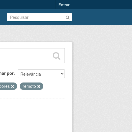
Entrar
nar por
idores
remoto