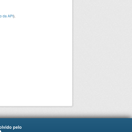
o da API
).
lvido pelo