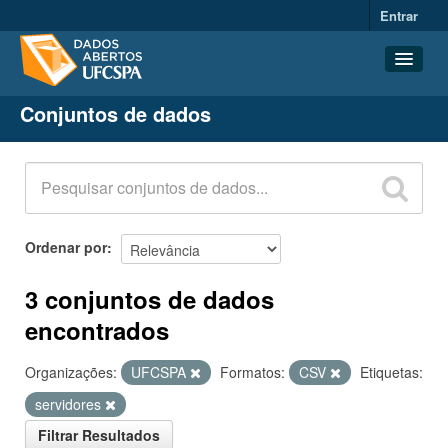
Entrar
Conjuntos de dados
Conjuntos de dados
Organizações
Grupos
Sobre
Ordenar por
3 conjuntos de dados
encontrados
Organizações:
UFCSPA
Formatos:
CSV
Etiquetas:
servidores
Filtrar Resultados