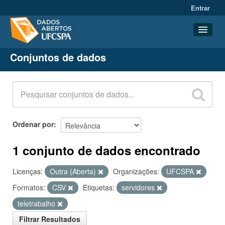
Entrar
Conjuntos de dados
Conjuntos de dados
Organizações
Grupos
Sobre
Ordenar por
1 conjunto de dados encontrado
Licenças:
Outra (Aberta)
Organizações:
UFCSPA
Formatos:
CSV
Etiquetas:
servidores
teletrabalho
Filtrar Resultados