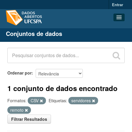
Entrar
Conjuntos de dados
Conjuntos de dados
Organizações
Grupos
Sobre
Ordenar por
1 conjunto de dados encontrado
Formatos:
CSV
Etiquetas:
servidores
remoto
Filtrar Resultados