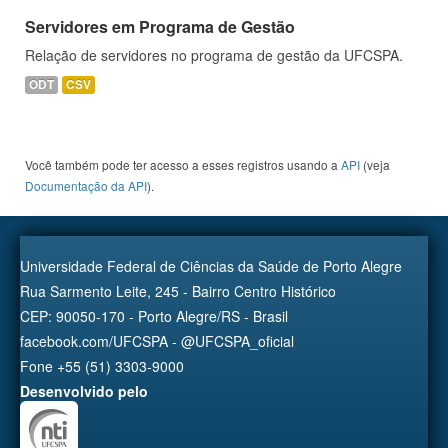
Servidores em Programa de Gestão
Relação de servidores no programa de gestão da UFCSPA.
ODT
CSV
Você também pode ter acesso a esses registros usando a
API
(veja
Documentação da API
).
Universidade Federal de Ciências da Saúde de Porto Alegre
Rua Sarmento Leite, 245 - Bairro Centro Histórico
CEP: 90050-170 - Porto Alegre/RS - Brasil
facebook.com/UFCSPA - @UFCSPA_oficial
Fone +55 (51) 3303-9000
Desenvolvido pelo