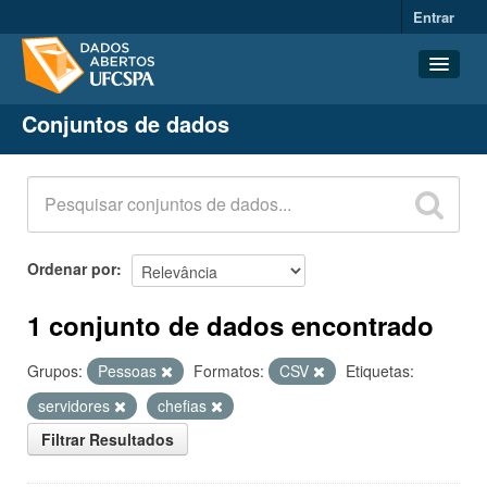
Entrar
Conjuntos de dados
Conjuntos de dados
Organizações
Grupos
Sobre
Ordenar por
1 conjunto de dados encontrado
Grupos:
Pessoas
Formatos:
CSV
Etiquetas:
servidores
chefias
Filtrar Resultados