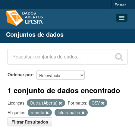
Entrar
Conjuntos de dados
Conjuntos de dados
Organizações
Grupos
Sobre
Ordenar por
1 conjunto de dados encontrado
Licenças:
Outra (Aberta)
Formatos:
CSV
Etiquetas:
remoto
teletrabalho
Filtrar Resultados