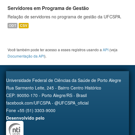
Servidores em Programa de Gestão
Relação de servidores no programa de gestão da UFCSPA.
ODT
CSV
Você também pode ter acesso a esses registros usando a
API
(veja
Documentação da API
).
Universidade Federal de Ciências da Saúde de Porto Alegre
Rua Sarmento Leite, 245 - Bairro Centro Histórico
CEP: 90050-170 - Porto Alegre/RS - Brasil
facebook.com/UFCSPA - @UFCSPA_oficial
Fone +55 (51) 3303-9000
Desenvolvido pelo