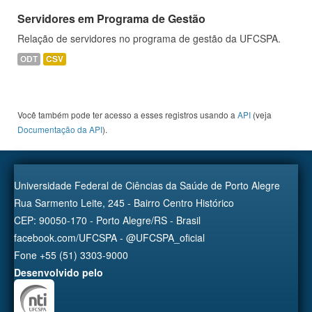
Servidores em Programa de Gestão
Relação de servidores no programa de gestão da UFCSPA.
ODT
CSV
Você também pode ter acesso a esses registros usando a
API
(veja
Documentação da API
).
Universidade Federal de Ciências da Saúde de Porto Alegre
Rua Sarmento Leite, 245 - Bairro Centro Histórico
CEP: 90050-170 - Porto Alegre/RS - Brasil
facebook.com/UFCSPA - @UFCSPA_oficial
Fone +55 (51) 3303-9000
Desenvolvido pelo