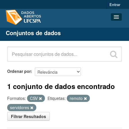
Entrar
Conjuntos de dados
Conjuntos de dados
Organizações
Grupos
Sobre
Ordenar por
1 conjunto de dados encontrado
Formatos:
CSV
Etiquetas:
remoto
servidores
Filtrar Resultados