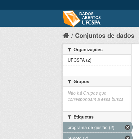
Conjuntos de dados
Organizações
UFCSPA (2)
Grupos
Não há Grupos que
correspondam a essa busca
Etiquetas
programa de gestão (2)
remoto (2)