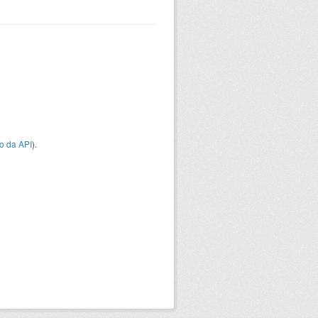
o da API
).