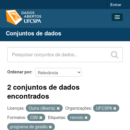
Entrar
Conjuntos de dados
Conjuntos de dados
Organizações
Grupos
Sobre
Ordenar por
2 conjuntos de dados
encontrados
Licenças:
Outra (Aberta)
Organizações:
UFCSPA
Formatos:
CSV
Etiquetas:
remoto
programa de gestão