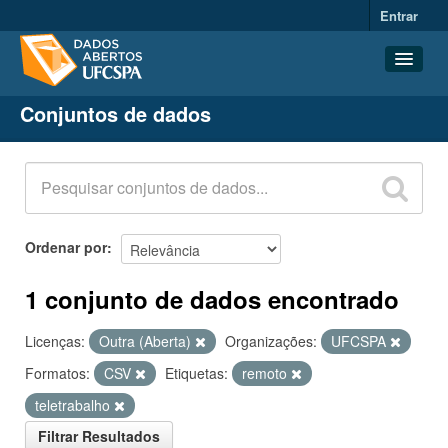
Entrar
Conjuntos de dados
Conjuntos de dados
Organizações
Grupos
Sobre
Ordenar por
1 conjunto de dados encontrado
Licenças:
Outra (Aberta)
Organizações:
UFCSPA
Formatos:
CSV
Etiquetas:
remoto
teletrabalho
Filtrar Resultados