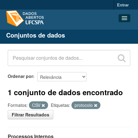
Entrar
Conjuntos de dados
Conjuntos de dados
Organizações
Grupos
Sobre
Ordenar por
1 conjunto de dados encontrado
Formatos:
CSV
Etiquetas:
protocolo
Filtrar Resultados
Processos Internos