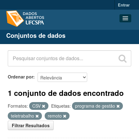
Entrar
Conjuntos de dados
Conjuntos de dados
Organizações
Grupos
Sobre
Ordenar por
1 conjunto de dados encontrado
Formatos:
CSV
Etiquetas:
programa de gestão
teletrabalho
remoto
Filtrar Resultados