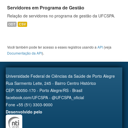
Servidores em Programa de Gestão
Relação de servidores no programa de gestão da UFCSPA.
ODT
CSV
Você também pode ter acesso a esses registros usando a
API
(veja
Documentação da API
).
Universidade Federal de Ciências da Saúde de Porto Alegre
Rua Sarmento Leite, 245 - Bairro Centro Histórico
CEP: 90050-170 - Porto Alegre/RS - Brasil
facebook.com/UFCSPA - @UFCSPA_oficial
Fone +55 (51) 3303-9000
Desenvolvido pelo