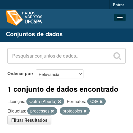
Entrar
Conjuntos de dados
Conjuntos de dados
Organizações
Grupos
Sobre
Ordenar por
1 conjunto de dados encontrado
Licenças:
Outra (Aberta)
Formatos:
CSV
Etiquetas:
processos
protocolos
Filtrar Resultados