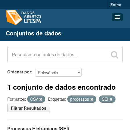
Entrar
Conjuntos de dados
Conjuntos de dados
Organizações
Grupos
Sobre
Ordenar por
1 conjunto de dados encontrado
Formatos:
CSV
Etiquetas:
processos
SEI
Filtrar Resultados
Processos Eletrônicos (SEI)