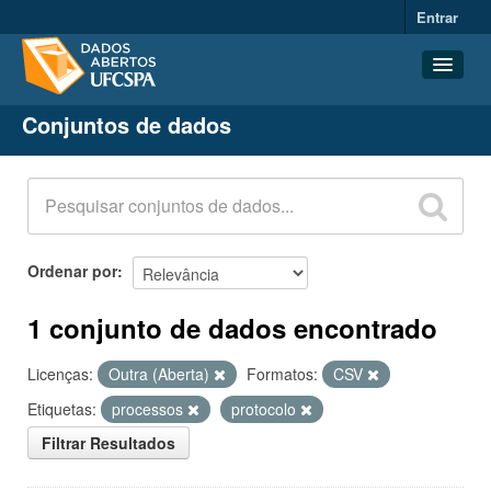
Entrar
Conjuntos de dados
Conjuntos de dados
Organizações
Grupos
Sobre
Ordenar por
1 conjunto de dados encontrado
Licenças:
Outra (Aberta)
Formatos:
CSV
Etiquetas:
processos
protocolo
Filtrar Resultados