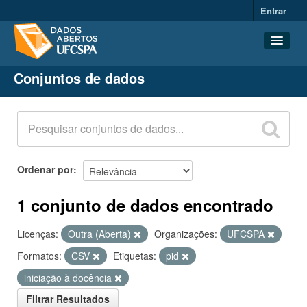
Entrar
Conjuntos de dados
Conjuntos de dados
Organizações
Grupos
Sobre
Ordenar por
1 conjunto de dados encontrado
Licenças:
Outra (Aberta)
Organizações:
UFCSPA
Formatos:
CSV
Etiquetas:
pid
iniciação à docência
Filtrar Resultados