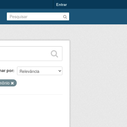
Entrar
nar por
imônio