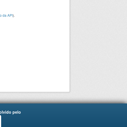
o da API
).
lvido pelo