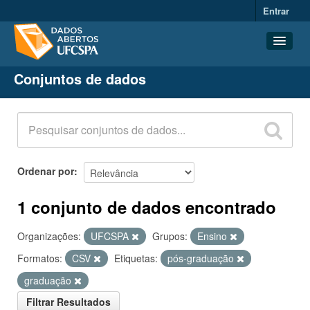
Entrar
Conjuntos de dados
Conjuntos de dados
Organizações
Grupos
Sobre
Ordenar por
1 conjunto de dados encontrado
Organizações:
UFCSPA
Grupos:
Ensino
Formatos:
CSV
Etiquetas:
pós-graduação
graduação
Filtrar Resultados