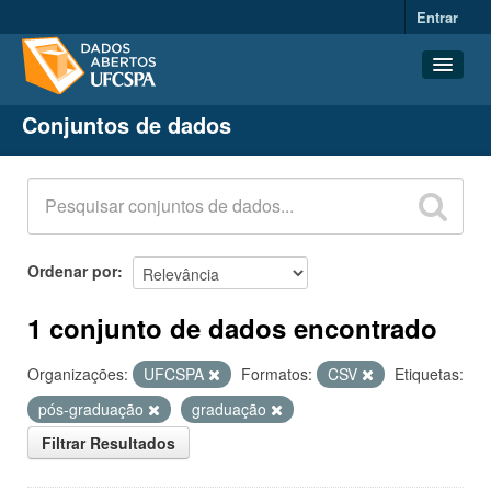
Entrar
Conjuntos de dados
Conjuntos de dados
Organizações
Grupos
Sobre
Ordenar por
1 conjunto de dados encontrado
Organizações:
UFCSPA
Formatos:
CSV
Etiquetas:
pós-graduação
graduação
Filtrar Resultados