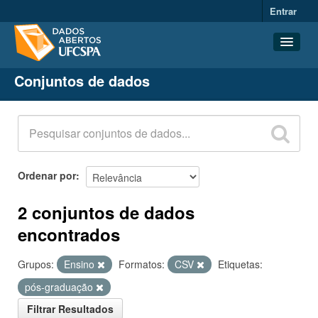
Entrar
Conjuntos de dados
Conjuntos de dados
Organizações
Grupos
Sobre
Ordenar por
2 conjuntos de dados
encontrados
Grupos:
Ensino
Formatos:
CSV
Etiquetas:
pós-graduação
Filtrar Resultados