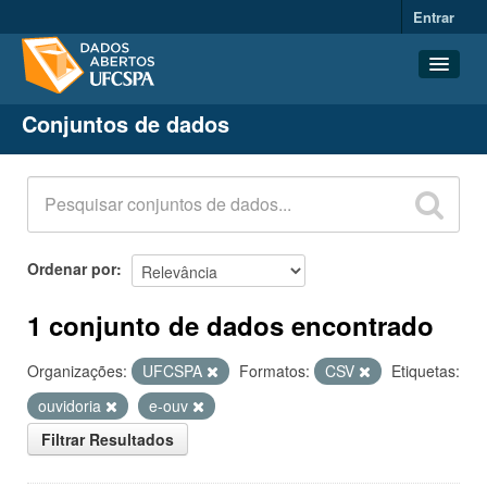
Entrar
Conjuntos de dados
Conjuntos de dados
Organizações
Grupos
Sobre
Ordenar por
1 conjunto de dados encontrado
Organizações:
UFCSPA
Formatos:
CSV
Etiquetas:
ouvidoria
e-ouv
Filtrar Resultados