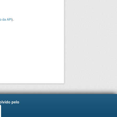
o da API
).
lvido pelo