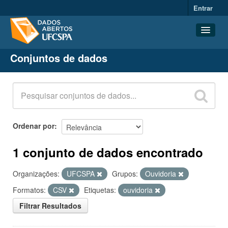
Entrar
Conjuntos de dados
Conjuntos de dados
Organizações
Grupos
Sobre
Ordenar por
1 conjunto de dados encontrado
Organizações:
UFCSPA
Grupos:
Ouvidoria
Formatos:
CSV
Etiquetas:
ouvidoria
Filtrar Resultados