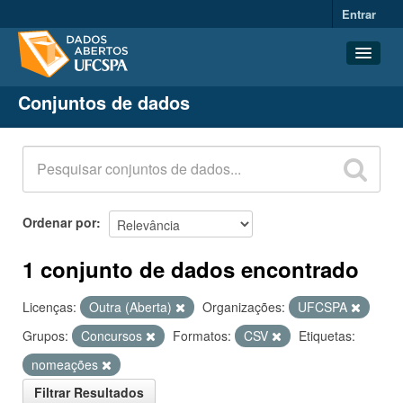
Entrar
Conjuntos de dados
Conjuntos de dados
Organizações
Grupos
Sobre
Ordenar por
1 conjunto de dados encontrado
Licenças:
Outra (Aberta)
Organizações:
UFCSPA
Grupos:
Concursos
Formatos:
CSV
Etiquetas:
nomeações
Filtrar Resultados