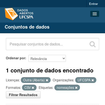
Entrar
Conjuntos de dados
Conjuntos de dados
Organizações
Grupos
Sobre
Ordenar por
1 conjunto de dados encontrado
Licenças:
Outra (Aberta)
Organizações:
UFCSPA
Formatos:
CSV
Etiquetas:
nomeações
Filtrar Resultados