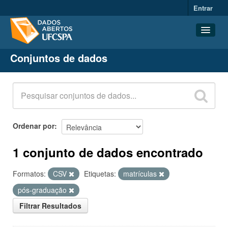
Entrar
Conjuntos de dados
Conjuntos de dados
Organizações
Grupos
Sobre
Ordenar por
1 conjunto de dados encontrado
Formatos:
CSV
Etiquetas:
matrículas
pós-graduação
Filtrar Resultados